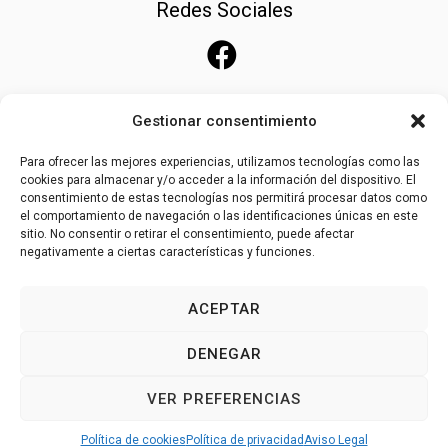
Redes Sociales
Gestionar consentimiento
Para ofrecer las mejores experiencias, utilizamos tecnologías como las
cookies para almacenar y/o acceder a la información del dispositivo. El
consentimiento de estas tecnologías nos permitirá procesar datos como
el comportamiento de navegación o las identificaciones únicas en este
sitio. No consentir o retirar el consentimiento, puede afectar
negativamente a ciertas características y funciones.
ACEPTAR
Una creación
PROXIMEDIA
DENEGAR
Aviso Legal
Política de privacidad
VER PREFERENCIAS
Política de cookies (UE)
Política de cookies
Política de privacidad
Aviso Legal